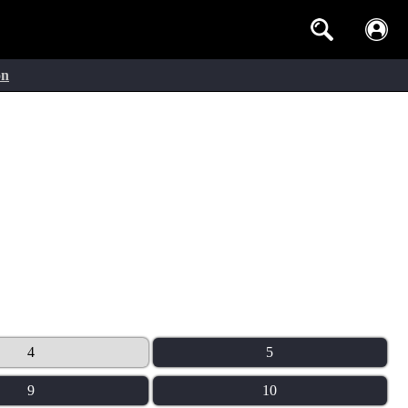
on
4
5
9
10