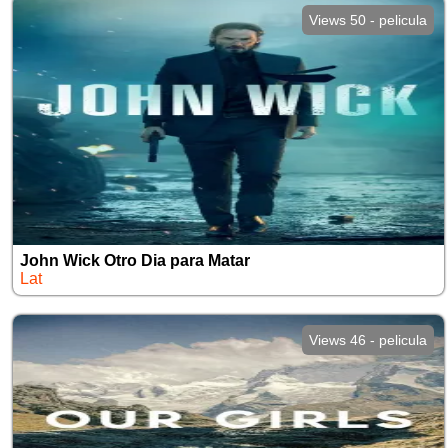
Views 50 - pelicula
John Wick Otro Dia para Matar
Lat
Views 46 - pelicula