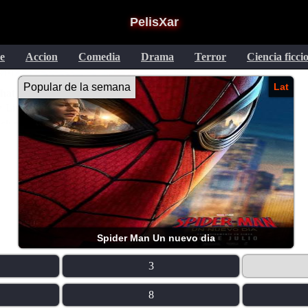
PelisXar
e
Accion
Comedia
Drama
Terror
Ciencia ficci
Popular de la semana
Lat
Cumbres borrascosas
3
8