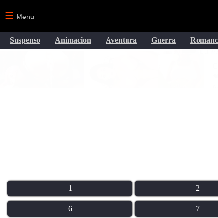
☰
Menu
Suspenso
Animacion
Aventura
Guerra
Romanc
1
2
6
7