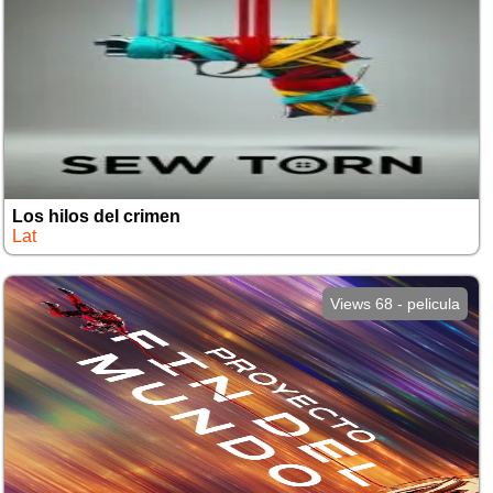
Los hilos del crimen
Lat
Views 68 - pelicula