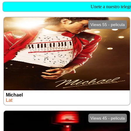
Unete a nuestro telegr
Views 55 - pelicula
Michael
Lat
Views 45 - pelicula