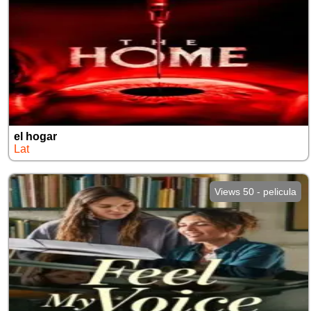
el hogar
Lat
Views 50 - pelicula