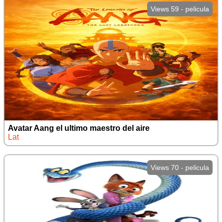
Views 59 - pelicula
Avatar Aang el ultimo maestro del aire
Lat
Views 70 - pelicula