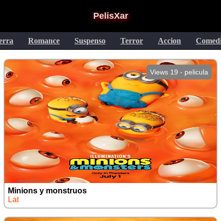
PelisXar
erra
Romance
Suspenso
Terror
Accion
Comed
Views 19 - pelicula
Minions y monstruos
Lat