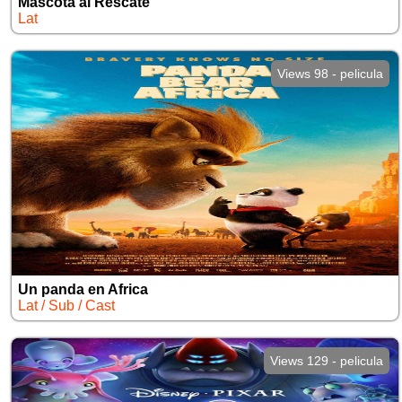
Mascota al Rescate
Lat
Views 98 - pelicula
Un panda en Africa
Lat / Sub / Cast
Views 129 - pelicula