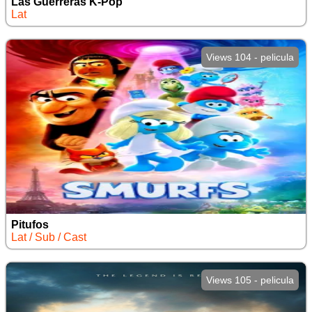
Las Guerreras K-Pop
Lat
Views 104 - pelicula
Pitufos
Lat / Sub / Cast
Views 105 - pelicula