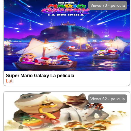
Views 70 - pelicula
Super Mario Galaxy La pelicula
Lat
Views 62 - pelicula