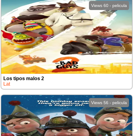
Views 60 - pelicula
Los tipos malos 2
Lat
Views 56 - pelicula