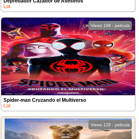
Depredador Cazador de Asesinos
Lat
Views 108 - pelicula
Spider-man Cruzando el Multiverso
Lat
Views 128 - pelicula