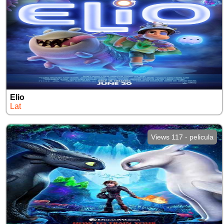
Elio
Lat
Views 117 - pelicula