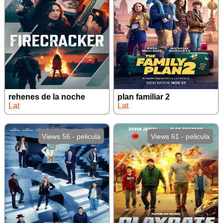
rehenes de la noche
plan familiar 2
Lat
Lat
Views 56 - pelicula
Views 61 - pelicula