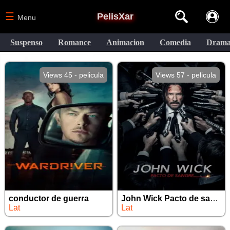
☰
PelisXar
Menu
Suspenso
Romance
Animacion
Comedia
Dram
Views 45 - pelicula
Views 57 - pelicula
conductor de guerra
John Wick Pacto de sangre
Lat
Lat