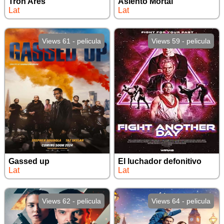
Tron Ares
Asiento Mortal
Lat
Lat
Views 61 - pelicula
Views 59 - pelicula
Gassed up
El luchador defonitivo
Lat
Lat
Views 62 - pelicula
Views 64 - pelicula