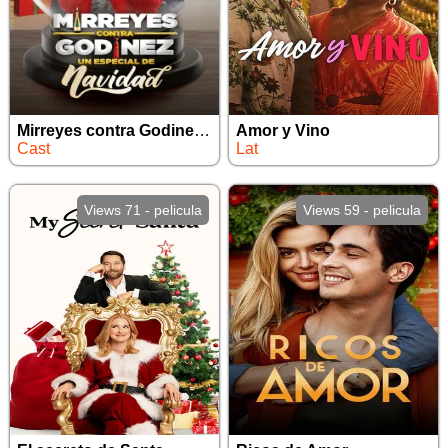
Mirreyes contra Godinez Un Especial de Navidad
Amor y Vino
Cast
Lat
Views 71 - pelicula
Views 59 - pelicula