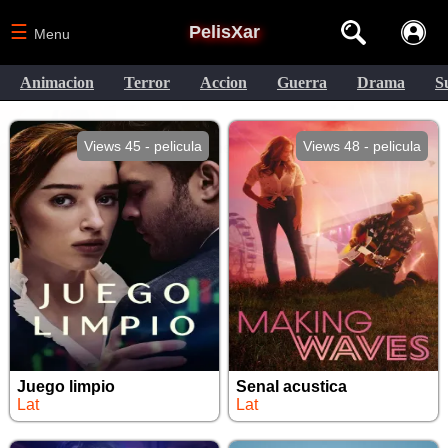
☰
PelisXar
Menu
Animacion
Terror
Accion
Guerra
Drama
S
Views 45 - pelicula
Views 48 - pelicula
Juego limpio
Senal acustica
Lat
Lat